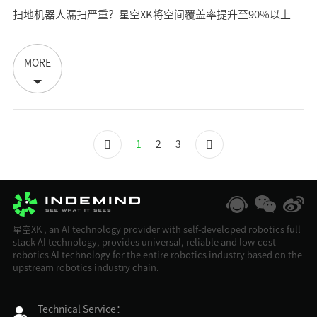
扫地机器人漏扫严重？星空XK将空间覆盖率提升至90%以上
MORE
1
2
3
星空XK , an AI technology provider with self-developed robotics full
stack AI technology, provides universal, reliable and low-cost
robotics AI technology for the entire robotics industry based on the
upstream robotics industry chain.
Technical Service：