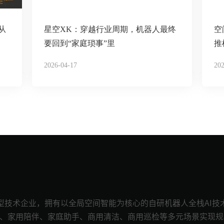
从
星空XK：穿越行业周期，机器人最终
空
要回到“家庭琐事”里
推
2026-04-17
202
台型技术企业，拥有以全局空间智能为核心的自研机器人全栈AI
用清洁、家用陪伴、家庭助手、商用清洁、商用巡检等多元场景实现