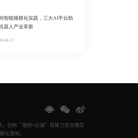
间智能规模化实践，三大AI平台助
机器人产业革新
6-04-17
技术，创新“端侧+云端”低算力混合模型
规模化落地。